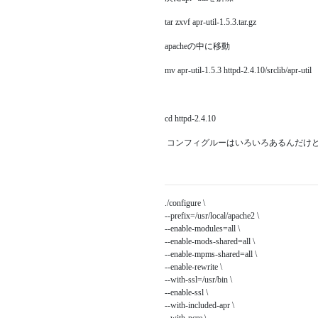
tar zxvf apr-util-1.5.3.tar.gz
apacheの中に移動
mv apr-util-1.5.3 httpd-2.4.10/srclib/apr-util
cd httpd-2.4.10
コンフィグルーはいろいろあるんだけ
./configure \
--prefix=/usr/local/apache2 \
--enable-modules=all \
--enable-mods-shared=all \
--enable-mpms-shared=all \
--enable-rewrite \
--with-ssl=/usr/bin \
--enable-ssl \
--with-included-apr \