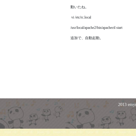
動いたね。
vi /etc/rc.local
/usr/local/apache2/bin/apachectl start
追加で、自動起動。
2013 emyu