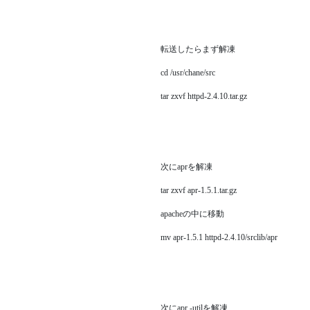
転送したらまず解凍
cd /usr/chane/src
tar zxvf httpd-2.4.10.tar.gz
次にaprを解凍
tar zxvf apr-1.5.1.tar.gz
apacheの中に移動
mv apr-1.5.1 httpd-2.4.10/srclib/apr
次にapr -utilを解凍