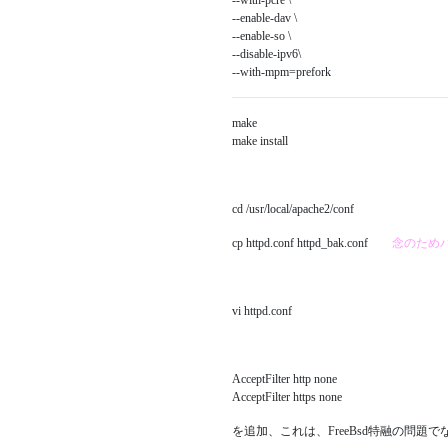
--with-pcre \
--enable-dav \
--enable-so \
--disable-ipv6\
--with-mpm=prefork
make
make install
cd /usr/local/apache2/conf
cp httpd.conf httpd_bak.conf
念のため
vi httpd.conf
AcceptFilter http none
AcceptFilter https none
を追加、これは、FreeBsd特融の問